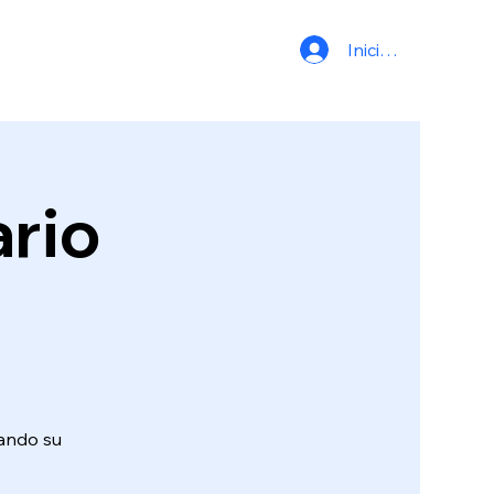
Iniciar sesión
ario
ando su