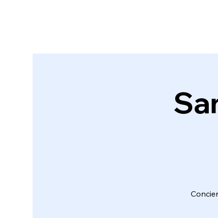
San
Concier