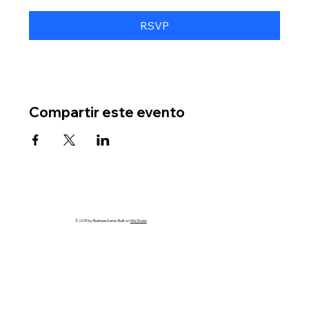
RSVP
Compartir este evento
© 2035 by Business Name. Built on
Wix Studio